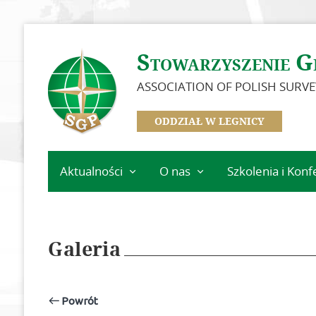
Stowarzyszenie G
ASSOCIATION OF POLISH SURV
ODDZIAŁ W LEGNICY
Aktualności
O nas
Szkolenia i Konf
Ważne informacje
Zarząd Oddziału
Kalendarz wydarz
Koła Oddziału
Szkolenia
Legnickiego
Galeria
Zasłużeni dla Oddziału
Idea i cele
Powrót
Dokumenty