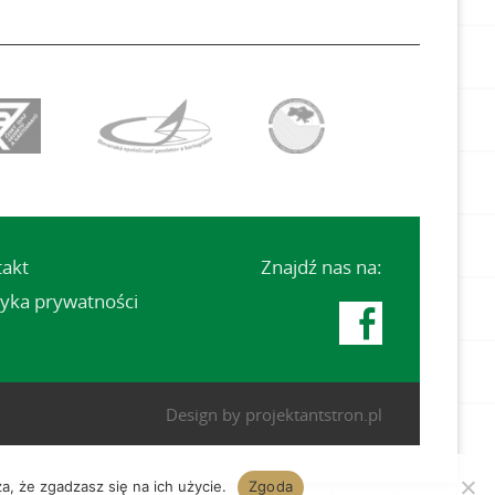
takt
Znajdź nas na:
tyka prywatności

Design by
projektantstron.pl
a, że zgadzasz się na ich użycie.
Zgoda