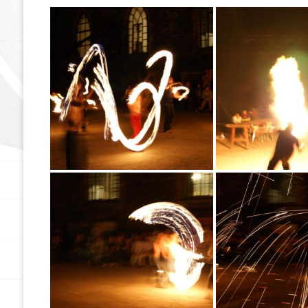
Zostań członkiem SGP
Składki członkowskie