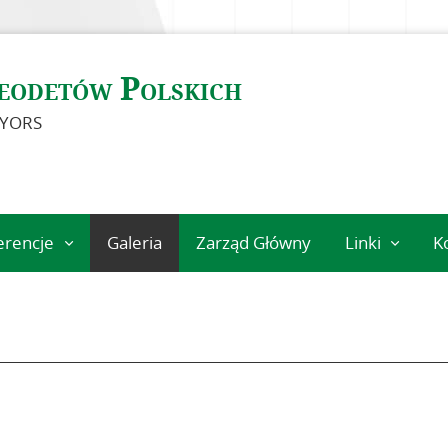
eodetów Polskich
EYORS
erencje
Galeria
Zarząd Główny
Linki
K
eń
Instytucje
geodezyjne
Ośrodki nauk
Organizacje
międzynarodo
Standardy
techniczne