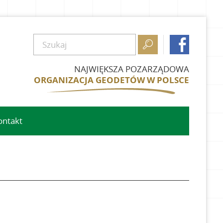


NAJWIĘKSZA POZARZĄDOWA
ORGANIZACJA GEODETÓW W POLSCE
ontakt
owe
we