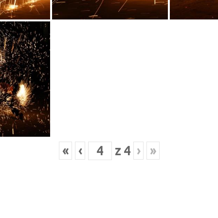
«
‹
z
4
›
»