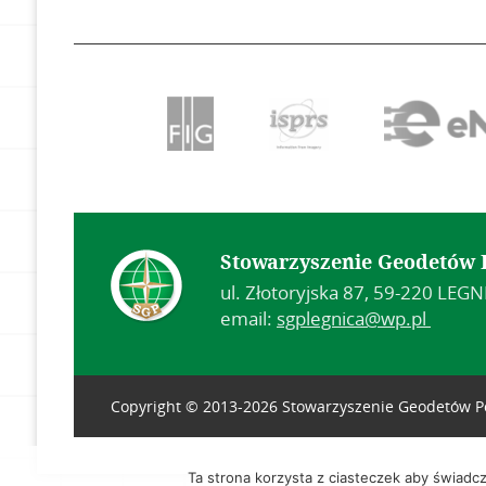
Stowarzyszenie Geodetów P
ul. Złotoryjska 87, 59-220 LEG
email:
sgplegnica@wp.pl
Copyright © 2013-2026 Stowarzyszenie Geodetów Po
Ta strona korzysta z ciasteczek aby świadc