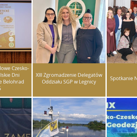
dowe Czesko-
lskie Dni
XIII Zgromadzenie Delegatów
Spotkanie 
ne Belohrad
Oddziału SGP w Legnicy
6