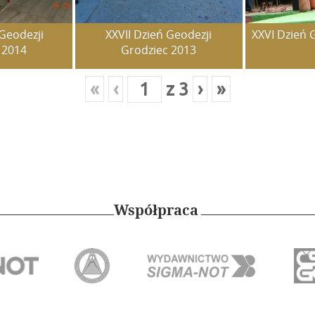
 Geodezji
XXVII Dzień Geodezji
XXVI Dzień 
 2014
Grodziec 2013
«
‹
z
3
›
»
Współpraca