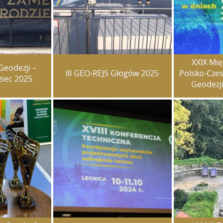
XXIX Mi
Geodezji –
III GEO-REJS Głogów 2025
Polsko-Czes
iec 2025
Geodezji