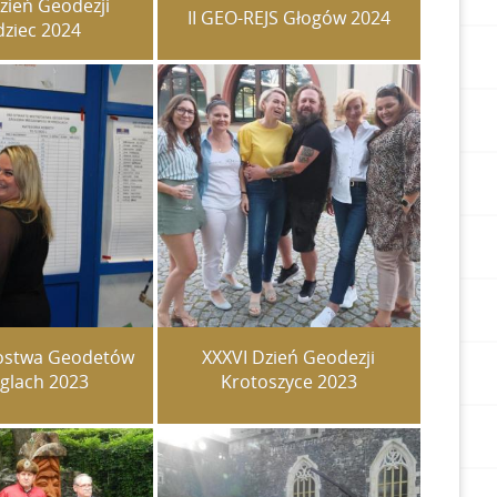
Dzień Geodezji
II GEO-REJS Głogów 2024
ziec 2024
zostwa Geodetów
XXXVI Dzień Geodezji
glach 2023
Krotoszyce 2023