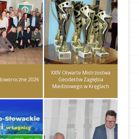
XXIV Otwarte Mistrzostwa
Noworoczne 2026
Geodetów Zagłębia
Miedziowego w Kręglach