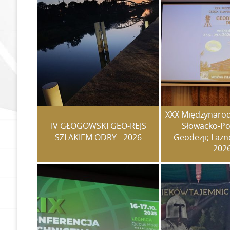
Zostań członkiem SGP
Składki członkowskie
XXX Międzynaro
IV GŁOGOWSKI GEO-REJS
Słowacko-Po
SZLAKIEM ODRY - 2026
Geodezji; Laz
202