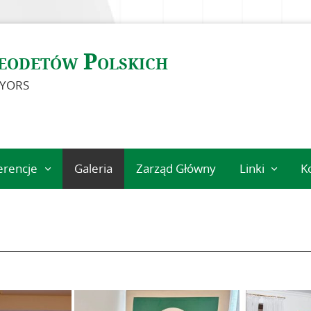
eodetów Polskich
EYORS
erencje
Galeria
Zarząd Główny
Linki
K
eń
Instytucje
geodezyjne
Ośrodki nauk
Organizacje
międzynarodo
Standardy
techniczne