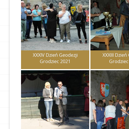
XXXIV Dzień Geodezji
XXXIII Dzień
Grodziec 2021
Grodziec