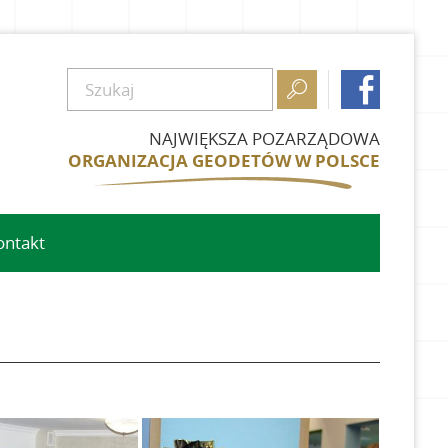


NAJWIĘKSZA POZARZĄDOWA
ORGANIZACJA GEODETÓW W POLSCE
ontakt
owe
we