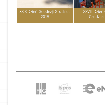
XXIX Dzień Geodezji Grodziec
XXVIII Dzień
2015
Grodziec