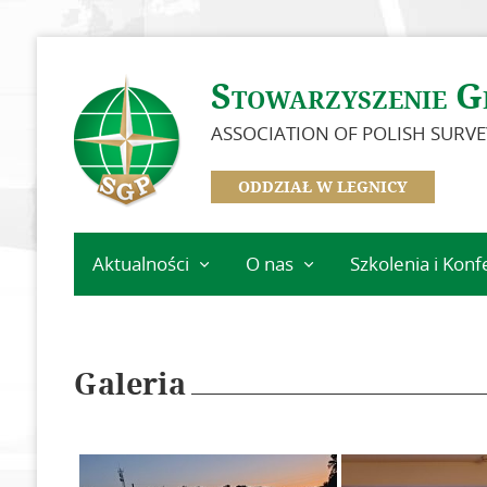
Stowarzyszenie G
ASSOCIATION OF POLISH SURV
ODDZIAŁ W LEGNICY
Aktualności
O nas
Szkolenia i Konf
Ważne informacje
Zarząd Oddziału
Kalendarz wydarz
Koła Oddziału
Szkolenia
Legnickiego
Galeria
Zasłużeni dla Oddziału
Idea i cele
Dokumenty