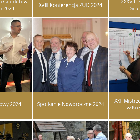
twa Geodetów
XXXVII 
XVIII Konferencja ZUD 2024
h 2024
Grod
XXII Mistr
łowy 2024
Spotkanie Noworoczne 2024
w Krę