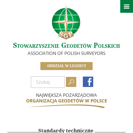

Aktualności
Ważne informacje
O nas
Stowarzyszenie Geodetów Polskich
Zarząd Oddziału
ASSOCIATION OF POLISH SURVEYORS
Koła Oddziału Legnickiego
Zasłużeni dla Oddziału
ODDZIAŁ W LEGNICY
Idea i cele

Dokumenty

Zostań członkiem SGP
NAJWIĘKSZA POZARZĄDOWA
Składki członkowskie
ORGANIZACJA GEODETÓW W POLSCE
Szkolenia i Konferencje
Kalendarz wydarzeń
Standardy techniczne