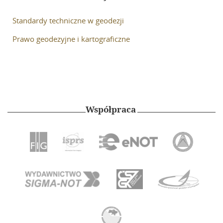
Szkolenia
Standardy techniczne w geodezji
Galeria
Prawo geodezyjne i kartograficzne
Zarząd Główny
Linki
Instytucje geodezyjne
Współpraca
Ośrodki naukowe
Organizacje międzynarodowe
Standardy techniczne
Kontakt