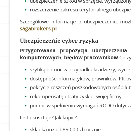
ubezpieczenie szkód w sprzęcie, wyrządzo
rozszerzenie zakresu terytorialnego ubezpie
Szczegółowe informacje o ubezpieczeniu, możl
sagabrokers.pl
Ubezpieczenie cyber ryzyka
Przygotowana propozycja ubezpieczeni
komputerowych, błędów pracowników
Co zy
szybką pomoc w przypadku kradzieży, wyciek
dostępność informatyków, prawników, PR-o
pokrycie roszczeń poszkodowanych osób lu
rekompensatę utraty zysku Twojej firmy
pomoc w spełnieniu wymagań RODO dotyczą
Ile to kosztuje? Jak kupić?
składka już od 850,00 zł rocznie