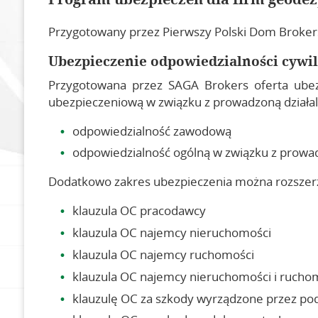
Zostań członkiem SGP
Przygotowany przez Pierwszy Polski Dom Brokers
Składki członkowskie
Ubezpieczenie odpowiedzialności cywi
Przygotowana przez SAGA Brokers oferta ubez
ubezpieczeniową w związku z prowadzoną działa
odpowiedzialność zawodową
odpowiedzialność ogólną w związku z prowa
Dodatkowo zakres ubezpieczenia można rozszerz
klauzula OC pracodawcy
klauzula OC najemcy nieruchomości
klauzula OC najemcy ruchomości
klauzula OC najemcy nieruchomości i rucho
klauzulę OC za szkody wyrządzone przez p