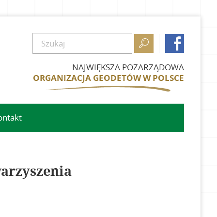


NAJWIĘKSZA POZARZĄDOWA
ORGANIZACJA GEODETÓW W POLSCE
ontakt
owe
warzyszenia
we