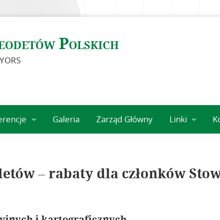
eodetów Polskich
EYORS
erencje
Galeria
Zarząd Główny
Linki
K
eń
Instytucje
geodezyjne
Ośrodki nauk
detów – rabaty dla członków Sto
Organizacje
międzynarodo
Standardy
yjnych i kartograficznych
techniczne