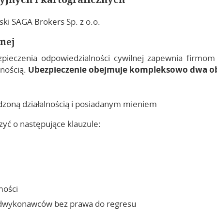
ki SAGA Brokers Sp. z o.o.
lnej
pieczenia odpowiedzialności cywilnej zapewnia firmom
lnością.
Ubezpieczenie obejmuje kompleksowo dwa obs
dzoną działalnością i posiadanym mieniem
yć o następujące klauzule:
mości
odwykonawców bez prawa do regresu