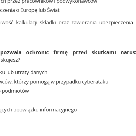
nych przez pracowników i podwykonawców
czenia o Europę lub Świat
iwość kalkulacji składki oraz zawierania ubezpieczenia
a pozwala ochronić firmę przed skutkami naru
skujesz?
u lub utraty danych
wców, którzy pomogą w przypadku cyberataku
b podmiotów
cych obowiązku informacyjnego