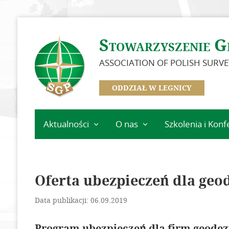
Stowarzyszenie G
ASSOCIATION OF POLISH SURV
ODDZIAŁ W LEGNICY
Aktualności
O nas
Szkolenia i Konf
Ważne informacje
Zarząd Oddziału
Kalendarz wydarz
Koła Oddziału
Szkolenia
Legnickiego
Oferta ubezpieczeń dla geo
Zasłużeni dla Oddziału
Data publikacji: 06.09.2019
Idea i cele
Program ubezpieczeń dla firm geodez
Dokumenty